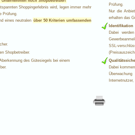
er Unternehmen noch Shopbetreiber!
Prüfung.
ntspannten Shoppingerlebnis wird, legen immer mehr
Nur die Anbie
e Prüfung.
erhalten das G
nd eines neutralen
über 50 Kriterien umfassenden
Identifikation
Dabei werden 
Gewerbeanmeld
cher.
SSL-verschl
den Shopbetreiber.
(Preisauszeich
 Aberkennung des Gütesiegels bei einem
Qualitätssich
ber.
Dabei kommen 
Überwachun
Internetnutzer